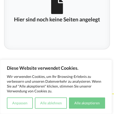
Hier sind noch keine Seiten angelegt
Diese Website verwendet Cookies.
Wir verwenden Cookies, um Ihr Browsing-Erlebnis zu
verbessern und unseren Datenverkehr zu analysieren. Wenn
Sie auf "Alle akzeptieren" klicken, stimmen Sie unserer
Verwendung von Cookies zu.
Kontakt
Impressum
Datenschutzerklärung
Anpassen
Alle ablehnen
Alle akzeptieren
Medienverwendungsnachweis