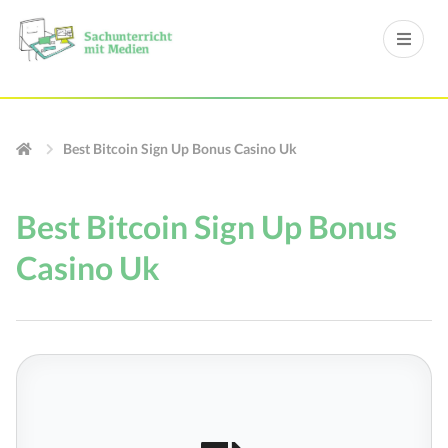
Best Bitcoin Sign Up Bonus Casino Uk
Best Bitcoin Sign Up Bonus
Casino Uk