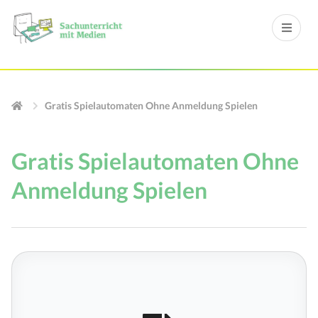
Gratis Spielautomaten Ohne Anmeldung Spielen
Gratis Spielautomaten Ohne
Anmeldung Spielen