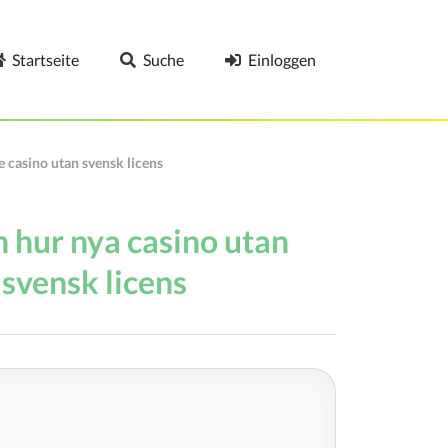
Startseite
Suche
Einloggen
e casino utan svensk licens
h hur nya casino utan
 svensk licens