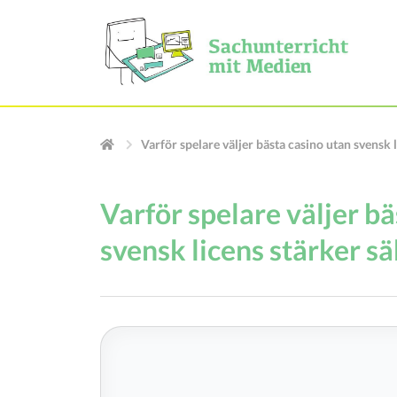
Varför spelare väljer bästa casino utan svensk 
Varför spelare väljer bä
svensk licens stärker s