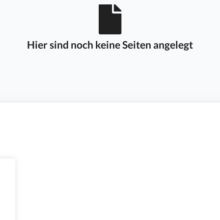
Hier sind noch keine Seiten angelegt