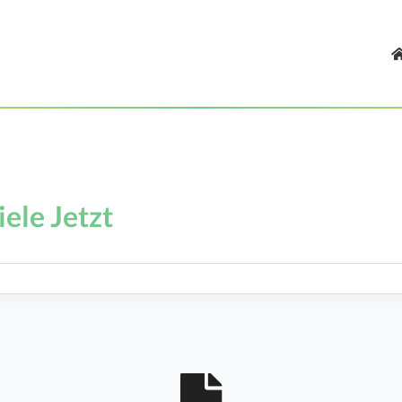
ele Jetzt