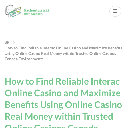
How to Find Reliable Interac Online Casino and Maximize Benefits
Using Online Casino Real Money within Trusted Online Casinos
Canada Environments
How to Find Reliable Interac
Online Casino and Maximize
Benefits Using Online Casino
Real Money within Trusted
Online Casinos Canada