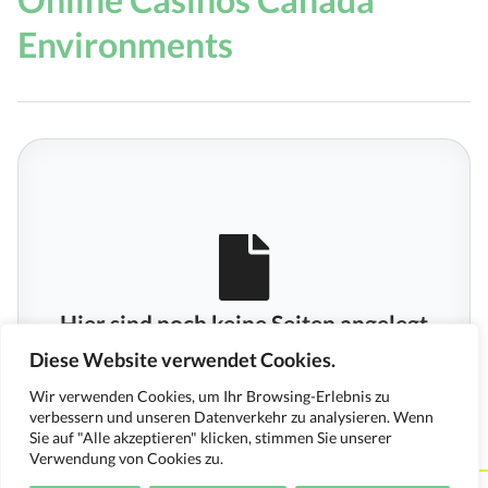
Environments
Hier sind noch keine Seiten angelegt
Diese Website verwendet Cookies.
Wir verwenden Cookies, um Ihr Browsing-Erlebnis zu
verbessern und unseren Datenverkehr zu analysieren. Wenn
Sie auf "Alle akzeptieren" klicken, stimmen Sie unserer
Verwendung von Cookies zu.