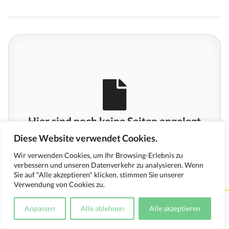
Hier sind noch keine Seiten angelegt
Diese Website verwendet Cookies.
Wir verwenden Cookies, um Ihr Browsing-Erlebnis zu
verbessern und unseren Datenverkehr zu analysieren. Wenn
Sie auf "Alle akzeptieren" klicken, stimmen Sie unserer
Verwendung von Cookies zu.
Kontakt
Impressum
Datenschutzerklärung
Anpassen
Alle ablehnen
Alle akzeptieren
Medienverwendungsnachweis