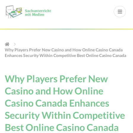
Why Players Prefer New Casino and How Online Casino Canada
Enhances Security Within Competitive Best Online Casino Canada
Why Players Prefer New
Casino and How Online
Casino Canada Enhances
Security Within Competitive
Best Online Casino Canada