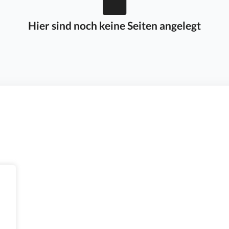
Hier sind noch keine Seiten angelegt