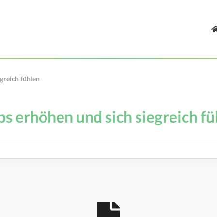
egreich fühlen
ps erhöhen und sich siegreich fü