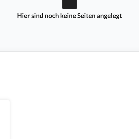
Hier sind noch keine Seiten angelegt