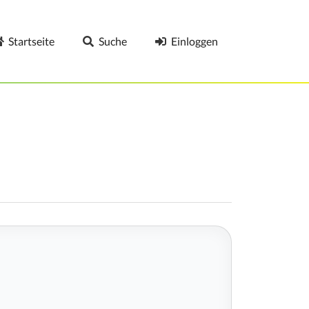
Startseite
Suche
Einloggen