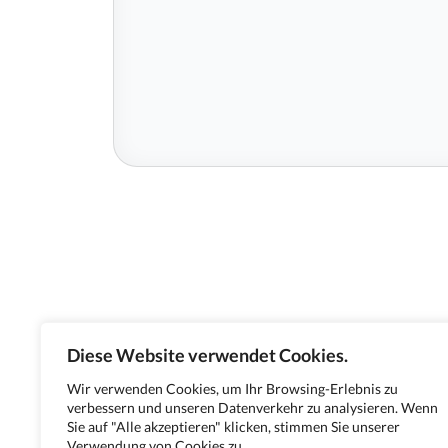
Diese Website verwendet Cookies.
Wir verwenden Cookies, um Ihr Browsing-Erlebnis zu
verbessern und unseren Datenverkehr zu analysieren. Wenn
Sie auf "Alle akzeptieren" klicken, stimmen Sie unserer
Verwendung von Cookies zu.