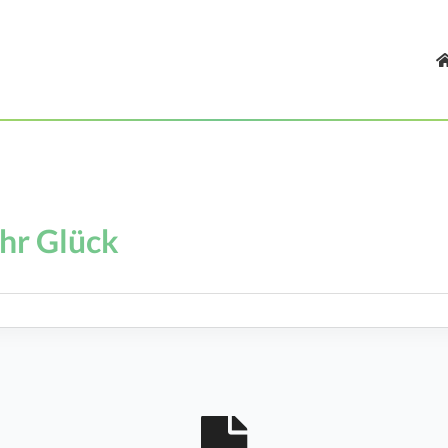
Ihr Glück