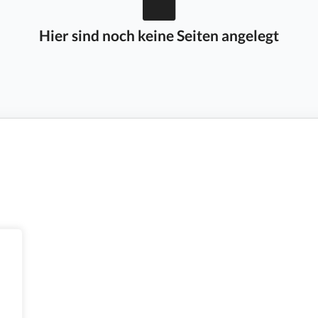
Hier sind noch keine Seiten angelegt