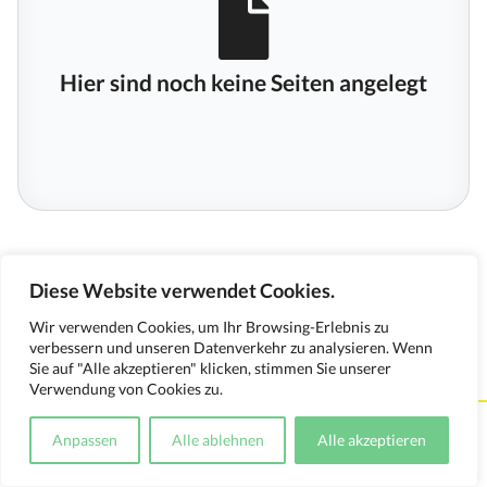
Hier sind noch keine Seiten angelegt
Diese Website verwendet Cookies.
Wir verwenden Cookies, um Ihr Browsing-Erlebnis zu
verbessern und unseren Datenverkehr zu analysieren. Wenn
Sie auf "Alle akzeptieren" klicken, stimmen Sie unserer
Verwendung von Cookies zu.
Kontakt
Impressum
Datenschutzerklärung
Anpassen
Alle ablehnen
Alle akzeptieren
Medienverwendungsnachweis