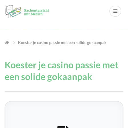
Koester je casino passie met een solide gokaanpak
Koester je casino passie met
een solide gokaanpak