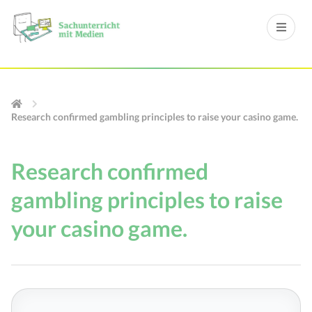
Research confirmed gambling principles to raise your casino game.
Research confirmed
gambling principles to raise
your casino game.