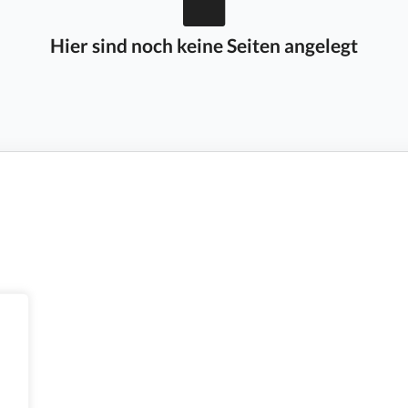
Hier sind noch keine Seiten angelegt