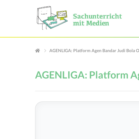
AGENLIGA: Platform Agen Bandar Judi Bola 
AGENLIGA: Platform Ag