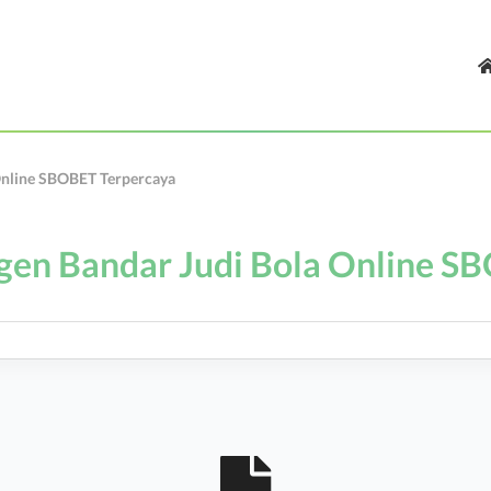
Online SBOBET Terpercaya
en Bandar Judi Bola Online S