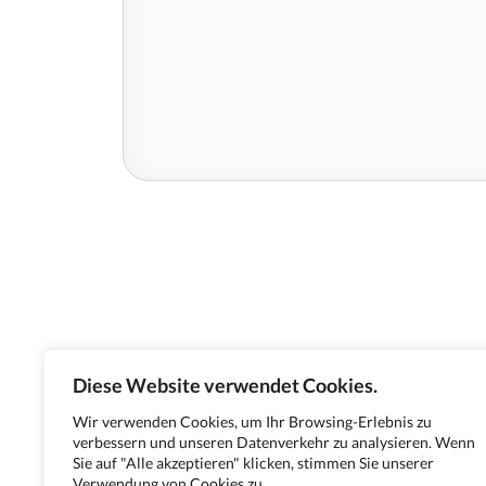
Diese Website verwendet Cookies.
Wir verwenden Cookies, um Ihr Browsing-Erlebnis zu
verbessern und unseren Datenverkehr zu analysieren. Wenn
Sie auf "Alle akzeptieren" klicken, stimmen Sie unserer
Verwendung von Cookies zu.