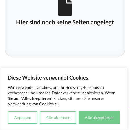
Hier sind noch keine Seiten angelegt
Diese Website verwendet Cookies.
Wir verwenden Cookies, um Ihr Browsing-Erlebnis zu
verbessern und unseren Datenverkehr zu analysieren. Wenn
Sie auf "Alle akzeptieren" klicken, stimmen Sie unserer
Verwendung von Cookies zu.
Kontakt
Impressum
Datenschutzerklärung
Anpassen
Alle ablehnen
Alle akzeptieren
Medienverwendungsnachweis