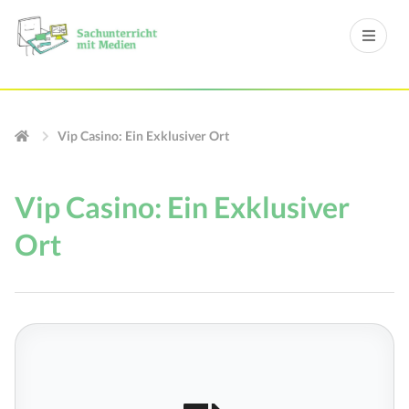
Vip Casino: Ein Exklusiver Ort
Vip Casino: Ein Exklusiver
Ort