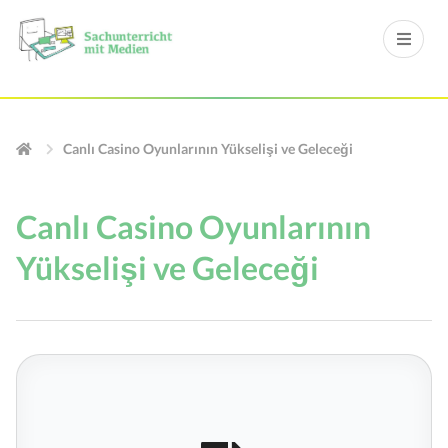
Canlı Casino Oyunlarının Yükselişi ve Geleceği
Canlı Casino Oyunlarının
Yükselişi ve Geleceği