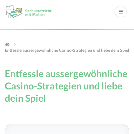
Entfessle aussergewöhnliche Casino-Strategien und liebe dein Spiel
Entfessle aussergewöhnliche
Casino-Strategien und liebe
dein Spiel