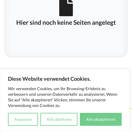
Hier sind noch keine Seiten angelegt
Diese Website verwendet Cookies.
Wir verwenden Cookies, um Ihr Browsing-Erlebnis zu
verbessern und unseren Datenverkehr zu analysieren. Wenn
Sie auf "Alle akzeptieren" klicken, stimmen Sie unserer
Verwendung von Cookies zu.
Kontakt
Impressum
Datenschutzerklärung
Anpassen
Alle ablehnen
Alle akzeptieren
Medienverwendungsnachweis