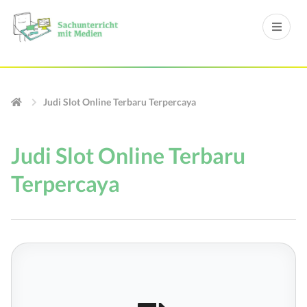
Judi Slot Online Terbaru Terpercaya
Judi Slot Online Terbaru
Terpercaya