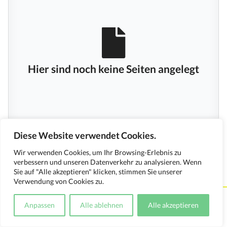
Hier sind noch keine Seiten angelegt
Diese Website verwendet Cookies.
Wir verwenden Cookies, um Ihr Browsing-Erlebnis zu
verbessern und unseren Datenverkehr zu analysieren. Wenn
Sie auf "Alle akzeptieren" klicken, stimmen Sie unserer
Verwendung von Cookies zu.
Kontakt
Impressum
Datenschutzerklärung
Anpassen
Alle ablehnen
Alle akzeptieren
Medienverwendungsnachweis