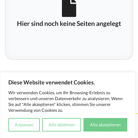
Hier sind noch keine Seiten angelegt
Diese Website verwendet Cookies.
Wir verwenden Cookies, um Ihr Browsing-Erlebnis zu
verbessern und unseren Datenverkehr zu analysieren. Wenn
Sie auf "Alle akzeptieren" klicken, stimmen Sie unserer
Verwendung von Cookies zu.
Kontakt
Impressum
Datenschutzerklärung
Anpassen
Alle ablehnen
Alle akzeptieren
Medienverwendungsnachweis