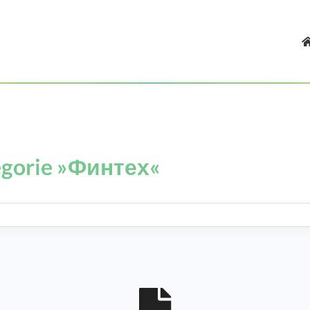
tegorie »Финтех«