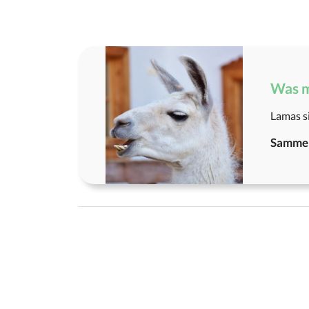
Was m
Lamas si
Sammel