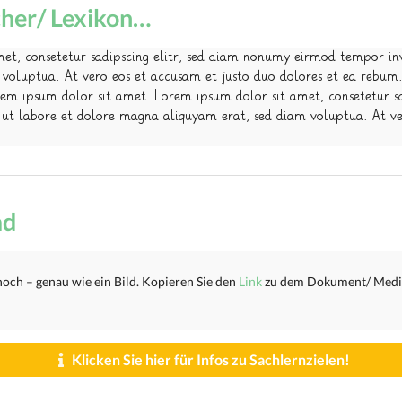
cher/ Lexikon…
met, consetetur sadipscing elitr, sed diam nonumy eirmod tempor in
voluptua. At vero eos et accusam et justo duo dolores et ea rebum.
rem ipsum dolor sit amet. Lorem ipsum dolor sit amet, consetetur s
ut labore et dolore magna aliquyam erat, sed diam voluptua. At ve
ad
hoch – genau wie ein Bild. Kopieren Sie den
Link
zu dem Dokument/ Mediu
Klicken Sie hier für Infos zu Sachlernzielen!