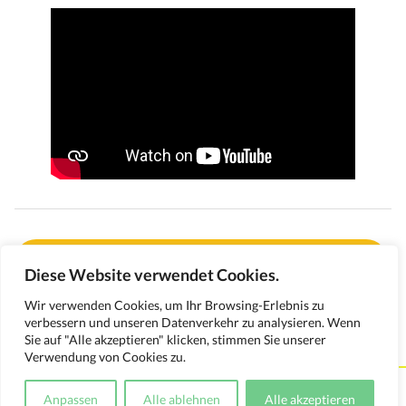
Klicke hier, um weitere Informationen zum
Bananenanbau in Ecuador zu bekommen
Diese Website verwendet Cookies.
Wir verwenden Cookies, um Ihr Browsing-Erlebnis zu
Weiter gehts auf der nächsten Seite. Hier klären
verbessern und unseren Datenverkehr zu analysieren. Wenn
wir, wie umweltfreundlich der Bananenanbau ist
Sie auf "Alle akzeptieren" klicken, stimmen Sie unserer
Verwendung von Cookies zu.
Kontakt
Impressum
Datenschutzerklärung
Anpassen
Alle ablehnen
Alle akzeptieren