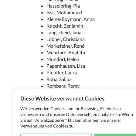
Hasselbring, Pia
Issa, Mohammed
Kleine-Boymann, Anna
Knecht, Benjamin
Langscheid, Jana
Löbner, Christiana
Marksteiner, René
Mehrfard, Anahita
Mundorf, Helen
Papenhausen, Lisa
Pfeuffer, Laura
Roba, Salina
Romberg, Romy
Schönfeld, Annica
Diese Website verwendet Cookies.
Schüßler, Nadine
Stüde, Leslie
Wir verwenden Cookies, um Ihr Browsing-Erlebnis zu
Teiwes. Sina
verbessern und unseren Datenverkehr zu analysieren. Wenn
Vajen, Simon
Sie auf "Alle akzeptieren" klicken, stimmen Sie unserer
Wolf, Nico
Verwendung von Cookies zu.
Zegiri, Elmira